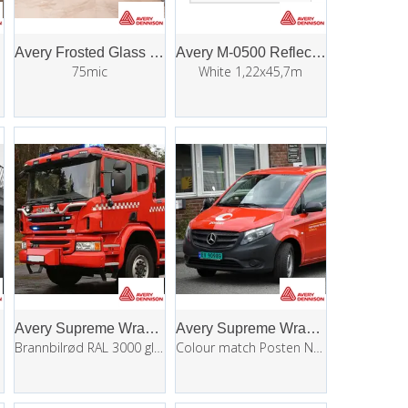
Avery Frosted Glass Window Film
Avery M-0500 Reflective
75mic
White 1,22x45,7m
Avery Supreme Wrapping Film (SWF)
Avery Supreme Wrapping Film (SWF)
Brannbilrød RAL 3000 gloss 1,52x25m
Colour match Posten Norge 1,52x25m