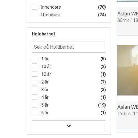
Innendørs
(70)
Utendørs
(74)
Holdbarhet
1 år
(5)
10 år
(2)
12 år
(1)
2 år
(7)
3 år
(3)
4 år
(1)
5 år
(19)
6 år
(1)