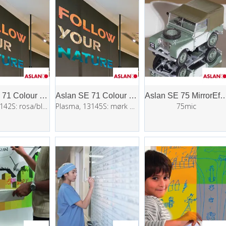
Aslan SE 71 Colour Shift Opaque
Aslan SE 71 Colour Shift Opaque
Aslan SE 75 MirrorEffect Ant
Aurora, 13142S: rosa/blå 1,35x25m
Plasma, 13145S: mørk blå/grønn 1,35x25m
75mic