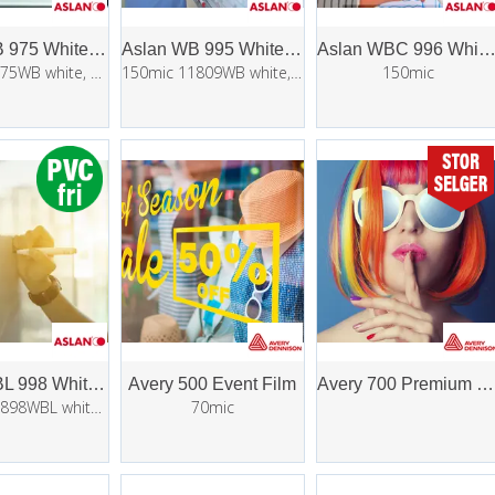
Aslan WB 975 WhiteboardMatt
Aslan WB 995 Whiteboard
Aslan WBC 996 WhiteboardColou
80mic 11875WB white, matt 1,37x50m
150mic 11809WB white, glossy 1,37x50m
150mic
Aslan WBL 998 Whiteboard PP Dryapply
Avery 500 Event Film
Avery 700 Premium Film
150mic 11898WBL white, glossy 1,37x50m
70mic