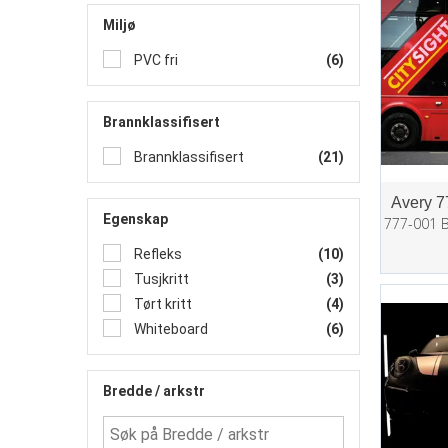
Miljø
PVC fri
(6)
Brannklassifisert
Brannklassifisert
(21)
Avery 7
Egenskap
777-001 
Refleks
(10)
Tusjkritt
(3)
Tørt kritt
(4)
Whiteboard
(6)
Bredde / arkstr