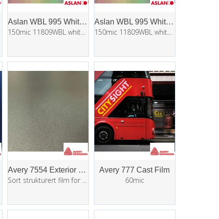
r
Aslan WBL 995 Whiteboard Dryapply
Aslan WBL 995 Whiteboard Dryapply
150mic 11809WBL white, glossy
150mic 11809WBL white, glossy 1,37x50m
Avery 7554 Exterior Blackout Film
Avery 777 Cast Film
Sort strukturert film for bil ol
60mic