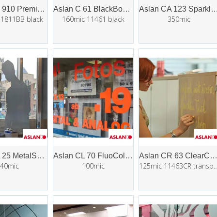
Aslan BB 910 Premium Blackboard
Aslan C 61 BlackBoard
Aslan CA 123 SparkleC
11811BB black
160mic 11461 black
350mic
Aslan CA 25 MetalShadow
Aslan CL 70 FluoColour
Aslan CR 63 ClearChal
40mic
100mic
125mic 11463CR trans