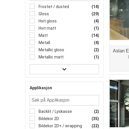
Frostet / dusted
(14)
Gloss
(29)
Hvit gloss
(4)
Hvit matt
(1)
Matt
(14)
Metall
(4)
Metallic gloss
(2)
Aslan E
Metallic matt
(1)
Applikasjon
Backlit / Lyskasse
(2)
Bildekor 2D
(35)
Bildekor 2D+ / wrapping
(22)