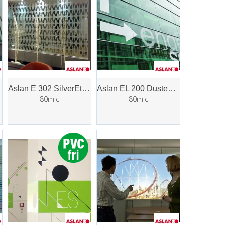
Aslan E 302 SilverEtched
Aslan EL 200 Dusted Dryapply
80mic
80mic