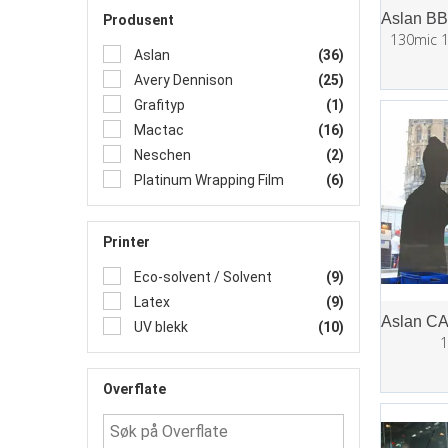
Produsent
130mic 
Aslan
(36)
Avery Dennison
(25)
Grafityp
(1)
Mactac
(16)
Neschen
(2)
Platinum Wrapping Film
(6)
Printer
Eco-solvent / Solvent
(9)
Latex
(9)
UV blekk
(10)
1
Overflate