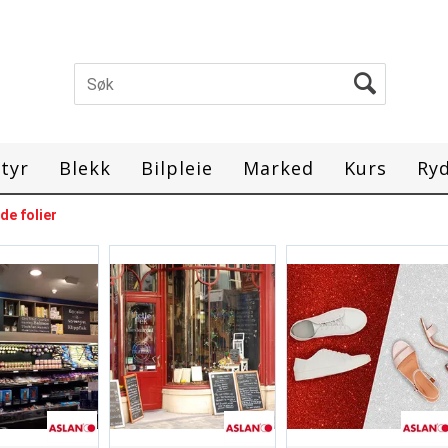
tyr
Blekk
Bilpleie
Marked
Kurs
Ry
de folier