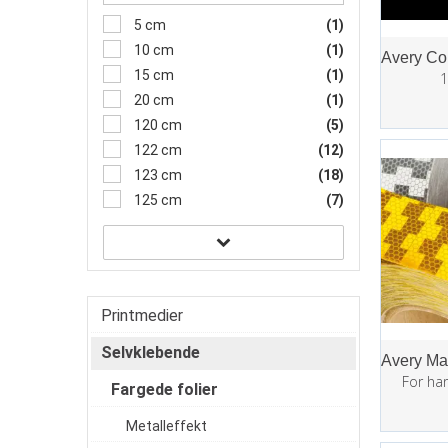
5 cm
(1)
10 cm
(1)
15 cm
(1)
1
20 cm
(1)
120 cm
(5)
122 cm
(12)
123 cm
(18)
125 cm
(7)
Printmedier
Selvklebende
For ha
Fargede folier
Metalleffekt