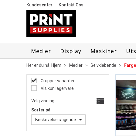
Kundesenter
Kontakt Oss
Medier
Display
Maskiner
Uts
Her er du nå:
Hjem
>
Medier
>
Selvklebende
>
Farge
Grupper varianter
Vis kun lagervare
Velg visning:
Sorter på
Beskrivelse stigende