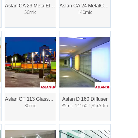
olour
Aslan CA 23 MetalEffect
Aslan CA 24 MetalColour
50mic
140mic
k
Aslan CT 113 GlassColour
Aslan D 160 Diffuser
p, matt
80mic
85mic 14160 1,35x50m