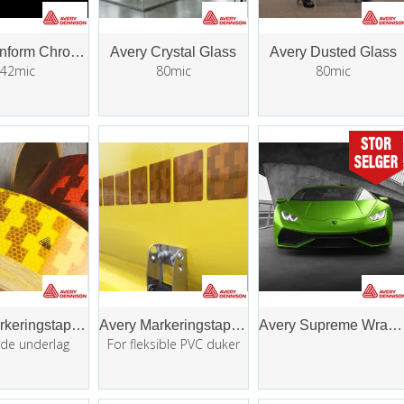
Avery Conform Chrome Film
Avery Crystal Glass
Avery Dusted Glass
42mic
80mic
80mic
Avery Markeringstape V-6700
Avery Markeringstape V-6790
Avery Supreme Wrapping Film (SWF)
rde underlag
For fleksible PVC duker