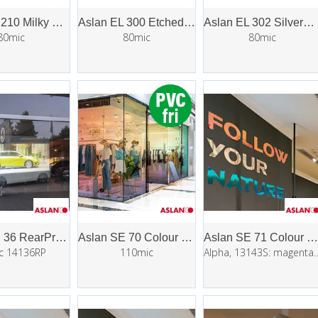
Aslan EL 210 Milky Dryapply
Aslan EL 300 Etched Dryapply
Aslan EL 302 SilverEtched Dryapply
80mic
80mic
80mic
Aslan RP 36 RearProjection transparent
Aslan SE 70 Colour Shift
Aslan SE 71 Colour Shift Opaque
c 14136RP
110mic
Alpha, 13143S: magenta