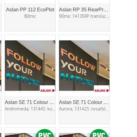
Aslan PP 112 EcoPlot
Aslan RP 35 RearProjection
80mic
90mic 14135RP translucent, matt
Aslan SE 71 Colour Shift Opaque
Aslan SE 71 Colour Shift Opaque
/gul 1,35x25m
Andromeda, 13144S: kobber/grønn 1,35x25m
Aurora, 13142S: rosa/blå 1,35x1m