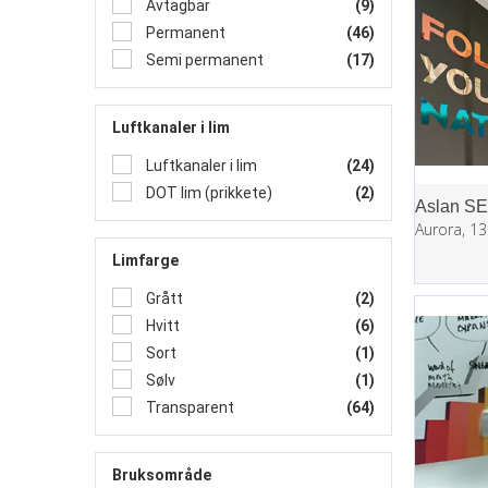
Avtagbar
(9)
Permanent
(46)
Semi permanent
(17)
Luftkanaler i lim
Luftkanaler i lim
(24)
DOT lim (prikkete)
(2)
Limfarge
Grått
(2)
Hvitt
(6)
Sort
(1)
Sølv
(1)
Transparent
(64)
Bruksområde