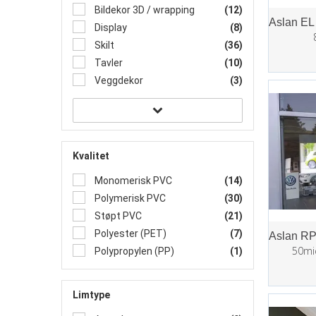
Bildekor 3D / wrapping
(12)
Display
(8)
Skilt
(36)
Tavler
(10)
Veggdekor
(3)
Kvalitet
Monomerisk PVC
(14)
Polymerisk PVC
(30)
Støpt PVC
(21)
Polyester (PET)
(7)
50mi
Polypropylen (PP)
(1)
Limtype