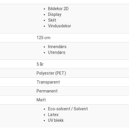
Bildekor 2D
Display
Skilt
Vindusdekor
125 cm
Innendørs
Utendørs
5 år
Polyester (PET)
Transparent
Permanent
Matt
Eco-solvent / Solvent
Latex
UV blekk