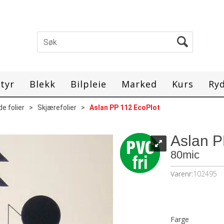
tyr
Blekk
Bilpleie
Marked
Kurs
Ry
e folier
>
Skjærefolier
>
Aslan PP 112 EcoPlot
Aslan P
80mic
Varenr:
102495
Farge