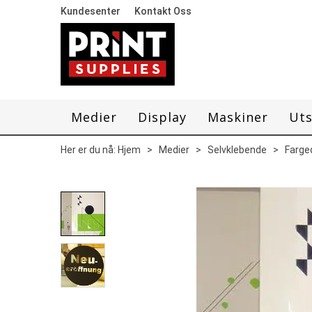
Kundesenter
Kontakt Oss
Medier
Display
Maskiner
Uts
Her er du nå:
Hjem
>
Medier
>
Selvklebende
>
Farged