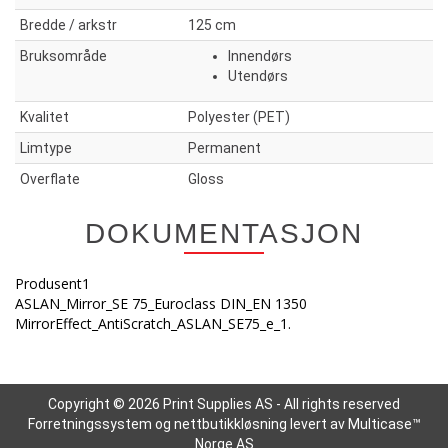
Bredde / arkstr
125 cm
Bruksområde
Innendørs
Utendørs
Kvalitet
Polyester (PET)
Limtype
Permanent
Overflate
Gloss
DOKUMENTASJON
Produsent1
ASLAN_Mirror_SE 75_Euroclass DIN_EN 1350
MirrorEffect_AntiScratch_ASLAN_SE75_e_1.
Copyright © 2026 Print Supplies AS - All rights reserved
Forretningssystem
og
nettbutikkløsning
levert av
Multicase™
Norge AS