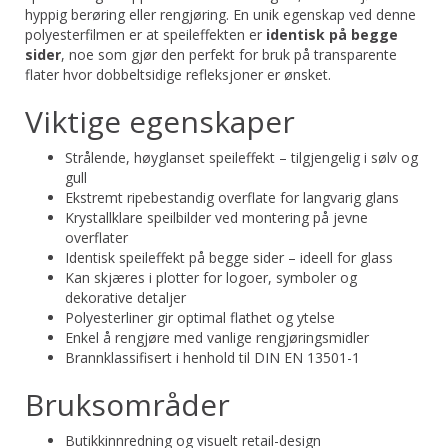
hyppig berøring eller rengjøring. En unik egenskap ved denne
polyesterfilmen er at speileffekten er
identisk på begge
sider
, noe som gjør den perfekt for bruk på transparente
flater hvor dobbeltsidige refleksjoner er ønsket.
Viktige egenskaper
Strålende, høyglanset speileffekt – tilgjengelig i sølv og
gull
Ekstremt ripebestandig overflate for langvarig glans
Krystallklare speilbilder ved montering på jevne
overflater
Identisk speileffekt på begge sider – ideell for glass
Kan skjæres i plotter for logoer, symboler og
dekorative detaljer
Polyesterliner gir optimal flathet og ytelse
Enkel å rengjøre med vanlige rengjøringsmidler
Brannklassifisert i henhold til DIN EN 13501-1
Bruksområder
Butikkinnredning og visuelt retail-design