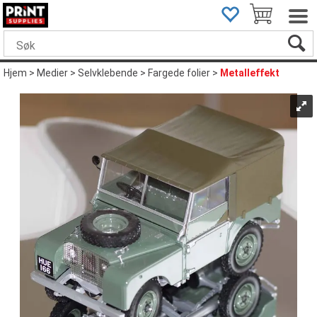
Hjem
>
Medier
>
Selvklebende
>
Fargede folier
>
Metalleffekt