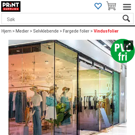
Hjem
>
Medier
>
Selvklebende
>
Fargede folier
>
Vindusfolier