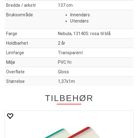
Bredde / arkstr
137 cm
Bruksområde
Innendørs
Utendørs
Farge
Nebula, 13140S: rosa til blå
Holdbarhet
2 år
Limfarge
Transparent
Miljø
PVC fri
Overflate
Gloss
Størrelse
1,37x1m
TILBEHØR