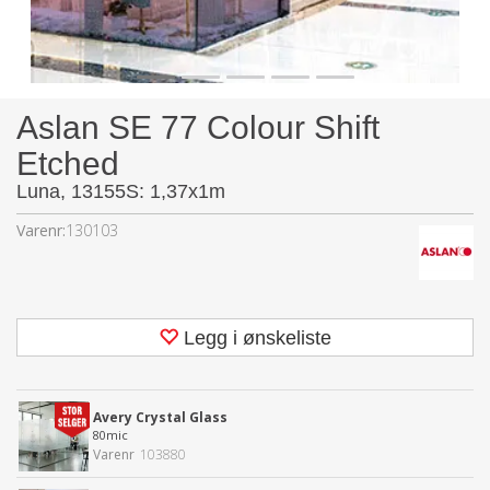
Aslan SE 77 Colour Shift
Etched
Luna, 13155S: 1,37x1m
Varenr:
130103
Legg i ønskeliste
Avery Crystal Glass
80mic
Varenr
103880