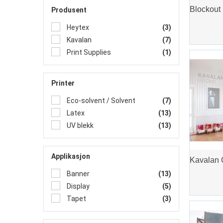
Produsent
Heytex
(3)
Kavalan
(7)
Print Supplies
(1)
Printer
Eco-solvent / Solvent
(7)
Latex
(13)
UV blekk
(13)
Applikasjon
Banner
(13)
Display
(5)
Tapet
(3)