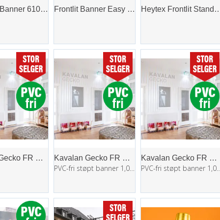
Blockout Banner 610g FR
Frontlit Banner Easy 430g
Heytex Frontlit Standard SB
Kavalan Gecko FR GB 320g
Kavalan Gecko FR GB 320g
Kavalan Gecko FR GB 320g
PVC-fri støpt banner 1,07x36m
PVC-fri støpt banner 