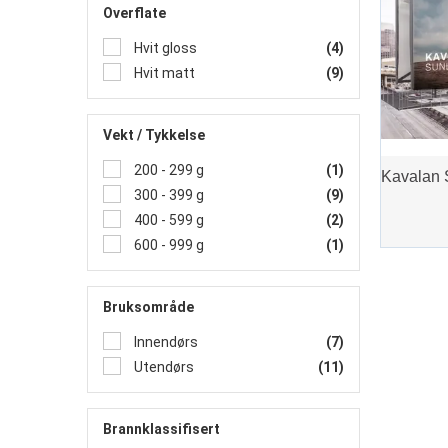
Overflate
Hvit gloss
(4)
Hvit matt
(9)
Vekt / Tykkelse
200 - 299 g
(1)
300 - 399 g
(9)
400 - 599 g
(2)
600 - 999 g
(1)
Bruksområde
Innendørs
(7)
Utendørs
(11)
Brannklassifisert