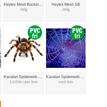
 FR 510g
Heytex Mesh Backing SB
Heytex Mesh SB
360g
260g
Kavalan Spiderweb mesh 300
Kavalan Spiderweb mesh 300 Liner
1,07x40m
3,2x50m uten liner
med liner