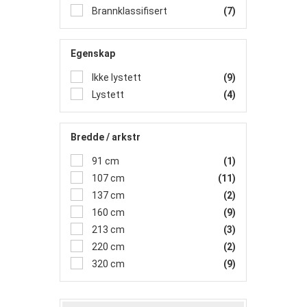
Brannklassifisert
(7)
Egenskap
Ikke lystett
(9)
Lystett
(4)
Bredde / arkstr
91 cm
(1)
107 cm
(11)
137 cm
(2)
160 cm
(9)
213 cm
(3)
220 cm
(2)
320 cm
(9)