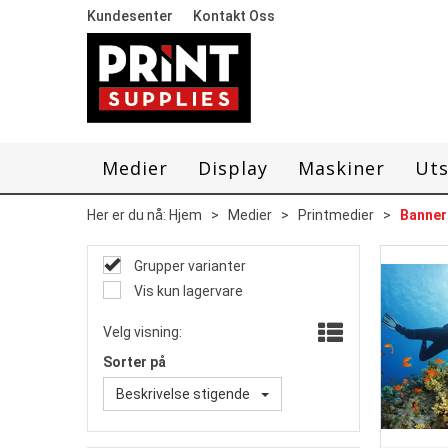
Kundesenter
Kontakt Oss
Medier
Display
Maskiner
Uts
Her er du nå:
Hjem
>
Medier
>
Printmedier
>
Banner
Grupper varianter
Vis kun lagervare
Velg visning:
Sorter på
Beskrivelse stigende