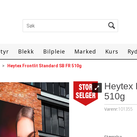
tyr
Blekk
Bilpleie
Marked
Kurs
Ry
>
Heytex Frontlit Standard SB FR 510g
Heytex 
510g
Varenr:
101355
Størrelse