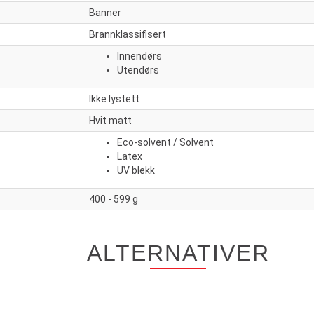
Banner
Brannklassifisert
Innendørs
Utendørs
Ikke lystett
Hvit matt
Eco-solvent / Solvent
Latex
UV blekk
400 - 599 g
ALTERNATIVER