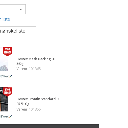
 liste
i ønskeliste
Heytex Mesh Backing SB
360g
Varenr
101365
Heytex Frontlit Standard SB
FR 510g
Varenr
101355