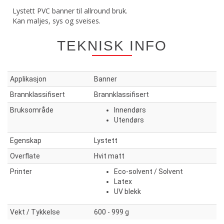
Lystett PVC banner til allround bruk.
Kan maljes, sys og sveises.
TEKNISK INFO
Applikasjon
Banner
Brannklassifisert
Brannklassifisert
Bruksområde
Innendørs
Utendørs
Egenskap
Lystett
Overflate
Hvit matt
Printer
Eco-solvent / Solvent
Latex
UV blekk
Vekt / Tykkelse
600 - 999 g