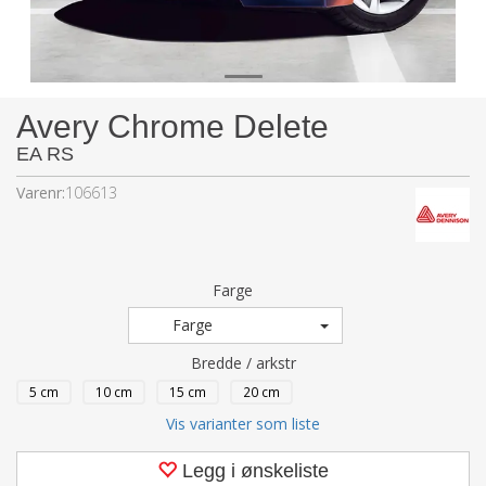
Avery Chrome Delete
EA RS
Varenr:
106613
Farge
Farge
Bredde / arkstr
5 cm
10 cm
15 cm
20 cm
Vis varianter som liste
Legg i ønskeliste