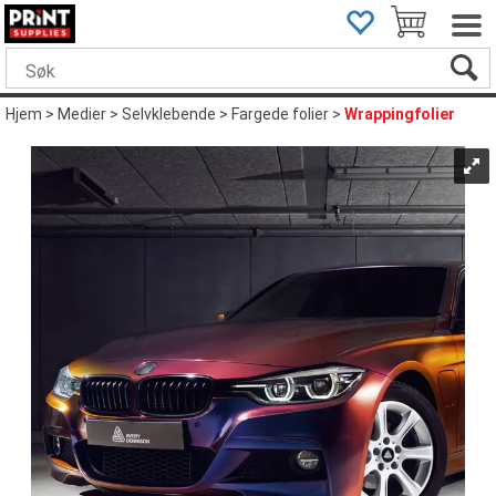
Hjem
>
Medier
>
Selvklebende
>
Fargede folier
>
Wrappingfolier