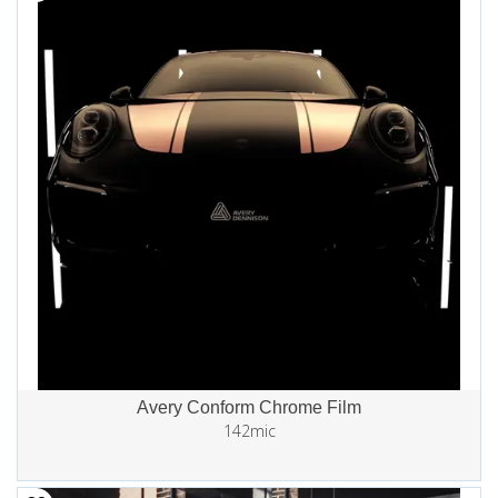
Avery Conform Chrome Film
142mic