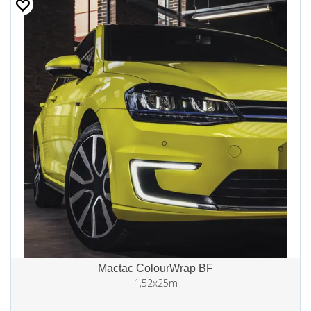
Mactac ColourWrap BF
1,52x25m