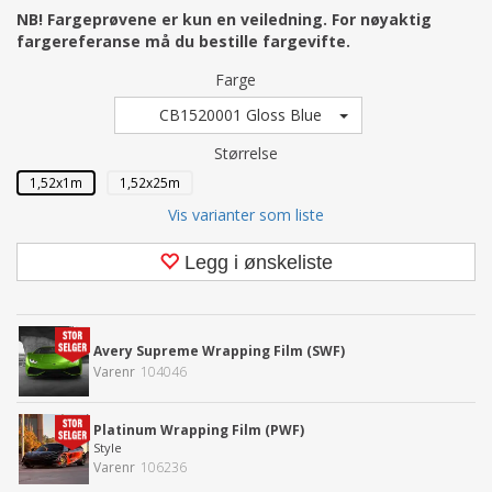
NB! Fargeprøvene er kun en veiledning. For nøyaktig
fargereferanse må du bestille fargevifte.
Farge
CB1520001 Gloss Blue
Størrelse
1,52x1m
1,52x25m
Vis varianter som liste
Legg i ønskeliste
Avery Supreme Wrapping Film (SWF)
Varenr
104046
Platinum Wrapping Film (PWF)
Style
Varenr
106236