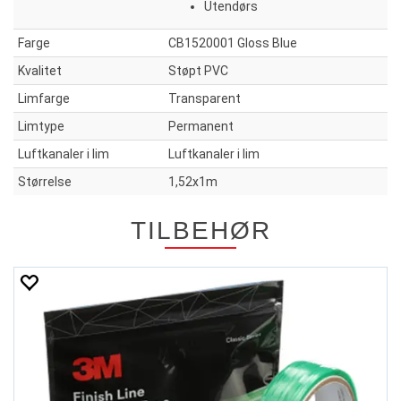
Utendørs
Farge
CB1520001 Gloss Blue
Kvalitet
Støpt PVC
Limfarge
Transparent
Limtype
Permanent
Luftkanaler i lim
Luftkanaler i lim
Størrelse
1,52x1m
TILBEHØR