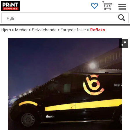
Hjem
>
Medier
>
Selvklebende
>
Fargede folier
>
Refleks