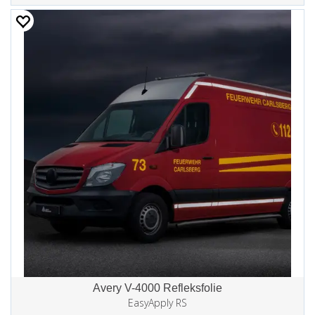
Avery V-4000 Refleksfolie
EasyApply RS