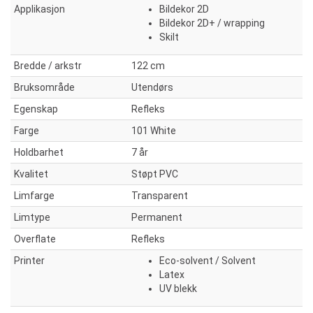
Applikasjon
Bildekor 2D
Bildekor 2D+ / wrapping
Skilt
Bredde / arkstr
122 cm
Bruksområde
Utendørs
Egenskap
Refleks
Farge
101 White
Holdbarhet
7 år
Kvalitet
Støpt PVC
Limfarge
Transparent
Limtype
Permanent
Overflate
Refleks
Printer
Eco-solvent / Solvent
Latex
UV blekk