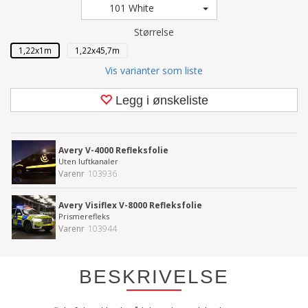
101 White
Størrelse
1,22x1m
1,22x45,7m
Vis varianter som liste
Legg i ønskeliste
Avery V-4000 Refleksfolie
Uten luftkanaler
Varenr
103936
Avery Visiflex V-8000 Refleksfolie
Prismerefleks
Varenr
103944
BESKRIVELSE