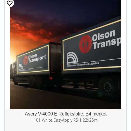
Avery V-4000 E Refleksfolie, E4 merket
101 White EasyApply RS 1,22x25m