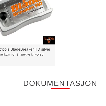
otools BladeBreaker HD silver
verktøy for å knekke knivblad
DOKUMENTASJON