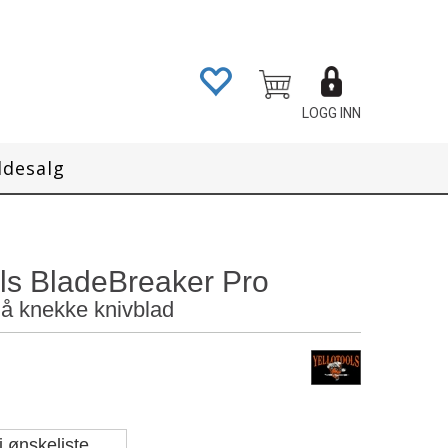
LOGG INN
ddesalg
ols BladeBreaker Pro
 å knekke knivblad
i ønskeliste