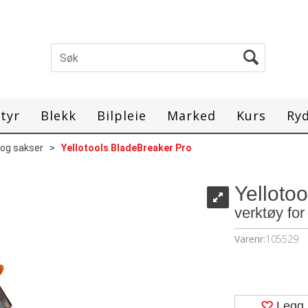
tyr
Blekk
Bilpleie
Marked
Kurs
Ry
 og sakser
>
Yellotools BladeBreaker Pro
Yelloto
verktøy for
Varenr:
105529
Legg 