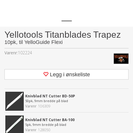
Yellotools Titanblades Trapez
10pk, til YelloGuide Flexi
Varenr:
102224
Legg i ønskeliste
Knivblad NT Cutter BD-50P
50pk, 9mm bredde på blad
Varenr
106309
Knivblad NT Cutter BA-100
5pk, 9mm bredde på blad
Varenr
128050