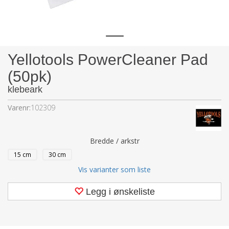
Yellotools PowerCleaner Pad
(50pk)
klebeark
Varenr:
102309
Bredde / arkstr
15 cm
30 cm
Vis varianter som liste
Legg i ønskeliste