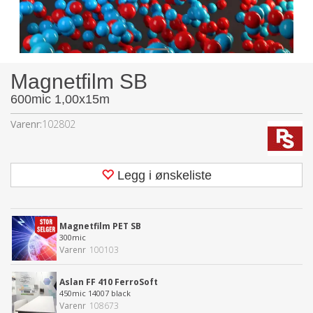
Magnetfilm SB
600mic 1,00x15m
Varenr:
102802
Legg i ønskeliste
Magnetfilm PET SB
300mic
Varenr
100103
Aslan FF 410 FerroSoft
450mic 14007 black
Varenr
108673