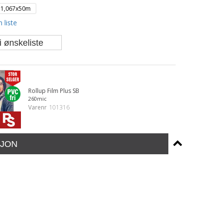
1,067x50m
 liste
i ønskeliste
Rollup Film Plus SB
260mic
Varenr
101316
JON