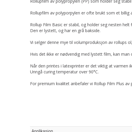
Rollupfilm av polypropylen (PP) som holder seg stabil 
Rollupfilm av polyporpylen er ofte brukt som et billig 
Rollup Film Basic er stabil, og holder seg nesten helt f
Den er lystett, og har en grå bakside.
Vi selger denne mye til volumproduksjon av rollups ol, 
Hvis det ikke er nødvendig med lystett film, kan man 
Når den printes i latexprinter er det viktig at varmen 
Unngå curing temperatur over 90°C.
For premium kvalitet anbefaler vi Rollup Film Plus av 
Applikasjon