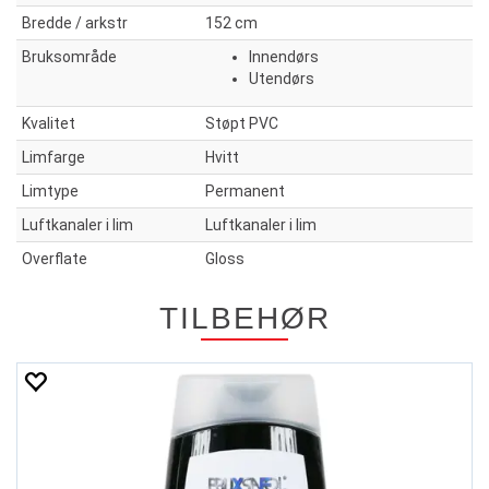
Bredde / arkstr
152 cm
Bruksområde
Innendørs
Utendørs
Kvalitet
Støpt PVC
Limfarge
Hvitt
Limtype
Permanent
Luftkanaler i lim
Luftkanaler i lim
Overflate
Gloss
TILBEHØR