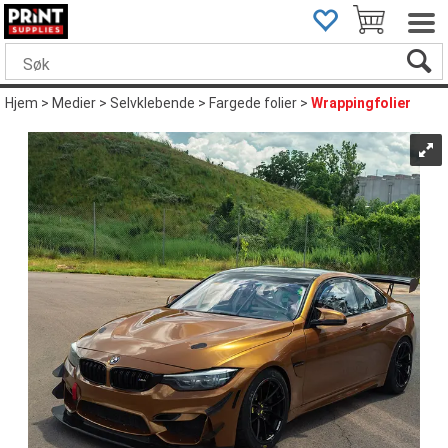
Hjem
>
Medier
>
Selvklebende
>
Fargede folier
>
Wrappingfolier