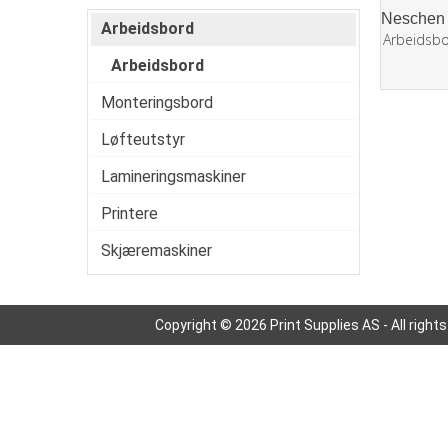
Arbeidsbord
Arbeidsb
Arbeidsbord
Monteringsbord
Løfteutstyr
Lamineringsmaskiner
Printere
Skjæremaskiner
Copyright © 2026 Print Supplies AS - All right