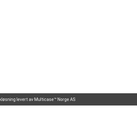
kløsning
levert av
Multicase™ Norge AS