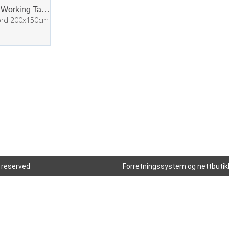
Neschen Working Table
ord 200x150cm
s reserved
Forretningssystem
og
nettbutik