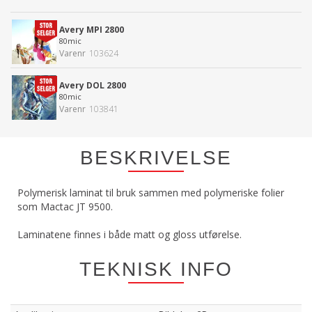
Avery MPI 2800
80mic
Varenr
103624
Avery DOL 2800
80mic
Varenr
103841
BESKRIVELSE
Polymerisk laminat til bruk sammen med polymeriske folier
som Mactac JT 9500.
Laminatene finnes i både matt og gloss utførelse.
TEKNISK INFO