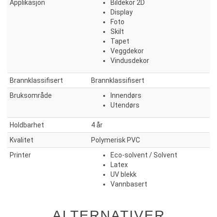
Applikasjon
Bildekor 2D
Display
Foto
Skilt
Tapet
Veggdekor
Vindusdekor
Brannklassifisert
Brannklassifisert
Bruksområde
Innendørs
Utendørs
Holdbarhet
4 år
Kvalitet
Polymerisk PVC
Printer
Eco-solvent / Solvent
Latex
UV blekk
Vannbasert
ALTERNATIVER