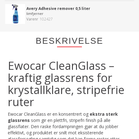
Avery Adhesive remover 0,5 liter
limfjerner
Varenr
102427
BESKRIVELSE
Ewocar CleanGlass –
kraftig glassrens for
krystallklare, stripefrie
ruter
Ewocar CleanGlass er en konsentrert og
ekstra sterk
glassrens
som gir en plettfri, stripefri finish på alle
glassflater. Den raske fordampningen gjør at du jobber
effektivt, og produktet er snilt mot eksisterende
glassforsegling samtidig som det kan fjerne rester etter