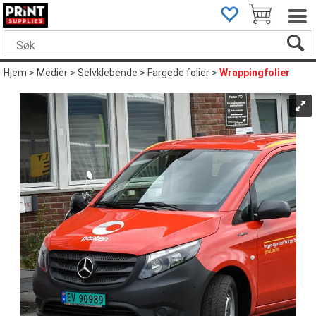
Hjem
>
Medier
>
Selvklebende
>
Fargede folier
>
Wrappingfolier