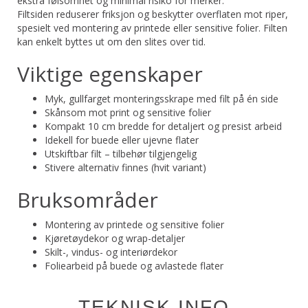
ekstra følsomhet og minimal risiko for merker.
Filtsiden reduserer friksjon og beskytter overflaten mot riper,
spesielt ved montering av printede eller sensitive folier. Filten
kan enkelt byttes ut om den slites over tid.
Viktige egenskaper
Myk, gullfarget monteringsskrape med filt på én side
Skånsom mot print og sensitive folier
Kompakt 10 cm bredde for detaljert og presist arbeid
Idekell for buede eller ujevne flater
Utskiftbar filt – tilbehør tilgjengelig
Stivere alternativ finnes (hvit variant)
Bruksområder
Montering av printede og sensitive folier
Kjøretøydekor og wrap-detaljer
Skilt-, vindus- og interiørdekor
Foliearbeid på buede og avlastede flater
TEKNISK INFO