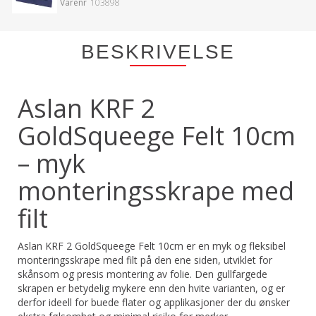
Varenr
103898
BESKRIVELSE
Aslan KRF 2
GoldSqueege Felt 10cm
– myk
monteringsskrape med
filt
Aslan KRF 2 GoldSqueege Felt 10cm er en myk og fleksibel
monteringsskrape med filt på den ene siden, utviklet for
skånsom og presis montering av folie. Den gullfargede
skrapen er betydelig mykere enn den hvite varianten, og er
derfor ideell for buede flater og applikasjoner der du ønsker