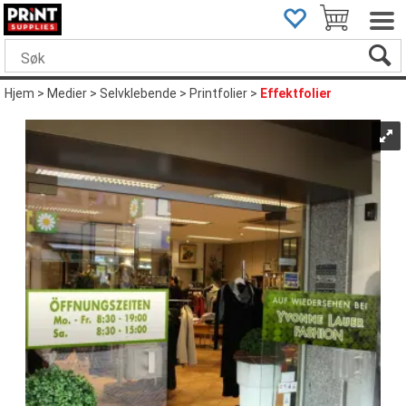
Hjem
>
Medier
>
Selvklebende
>
Printfolier
>
Effektfolier