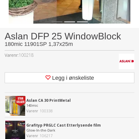
Aslan DFP 25 WindowBlock
180mic 11901SP 1,37x25m
Varenr:
100218
Legg i ønskeliste
Aslan CA 30 PrintMetal
140mic
Varenr
100338
Grafityp PRGLC Cast Etterlysende film
Glow-In-the-Dark
Varenr
106217