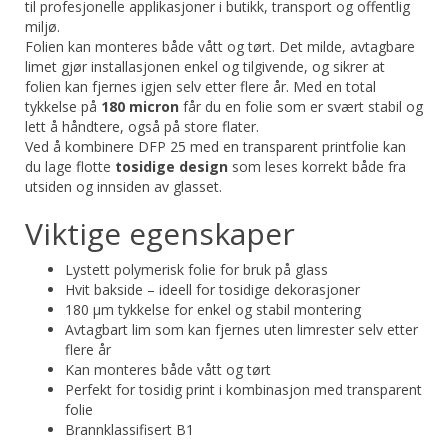
til profesjonelle applikasjoner i butikk, transport og offentlig
miljø.
Folien kan monteres både vått og tørt. Det milde, avtagbare
limet gjør installasjonen enkel og tilgivende, og sikrer at
folien kan fjernes igjen selv etter flere år. Med en total
tykkelse på
180 micron
får du en folie som er svært stabil og
lett å håndtere, også på store flater.
Ved å kombinere DFP 25 med en transparent printfolie kan
du lage flotte
tosidige design
som leses korrekt både fra
utsiden og innsiden av glasset.
Viktige egenskaper
Lystett polymerisk folie for bruk på glass
Hvit bakside – ideell for tosidige dekorasjoner
180 µm tykkelse for enkel og stabil montering
Avtagbart lim som kan fjernes uten limrester selv etter
flere år
Kan monteres både vått og tørt
Perfekt for tosidig print i kombinasjon med transparent
folie
Brannklassifisert B1