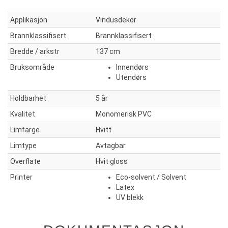
Applikasjon
Vindusdekor
Brannklassifisert
Brannklassifisert
Bredde / arkstr
137 cm
Bruksområde
Innendørs
Utendørs
Holdbarhet
5 år
Kvalitet
Monomerisk PVC
Limfarge
Hvitt
Limtype
Avtagbar
Overflate
Hvit gloss
Printer
Eco-solvent / Solvent
Latex
UV blekk