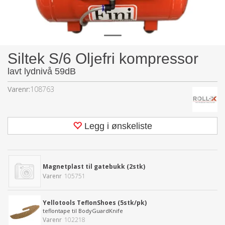
Siltek S/6 Oljefri kompressor
lavt lydnivå 59dB
Varenr:
108763
Legg i ønskeliste
Magnetplast til gatebukk (2stk)
Varenr
105751
Yellotools TeflonShoes (5stk/pk)
teflontape til BodyGuardKnife
Varenr
102218