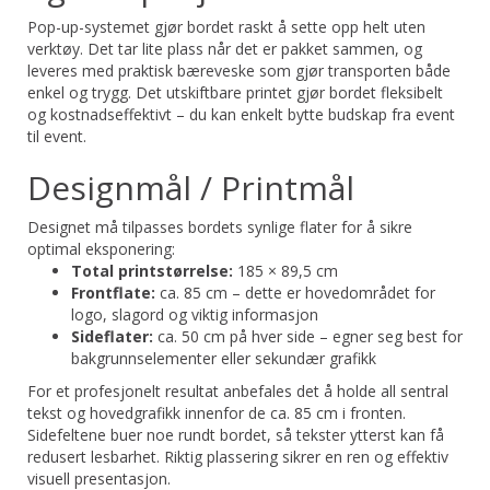
Pop-up-systemet gjør bordet raskt å sette opp helt uten
verktøy. Det tar lite plass når det er pakket sammen, og
leveres med praktisk bæreveske som gjør transporten både
enkel og trygg. Det utskiftbare printet gjør bordet fleksibelt
og kostnadseffektivt – du kan enkelt bytte budskap fra event
til event.
Designmål / Printmål
Designet må tilpasses bordets synlige flater for å sikre
optimal eksponering:
Total printstørrelse:
185 × 89,5 cm
Frontflate:
ca. 85 cm – dette er hovedområdet for
logo, slagord og viktig informasjon
Sideflater:
ca. 50 cm på hver side – egner seg best for
bakgrunnselementer eller sekundær grafikk
For et profesjonelt resultat anbefales det å holde all sentral
tekst og hovedgrafikk innenfor de ca. 85 cm i fronten.
Sidefeltene buer noe rundt bordet, så tekster ytterst kan få
redusert lesbarhet. Riktig plassering sikrer en ren og effektiv
visuell presentasjon.