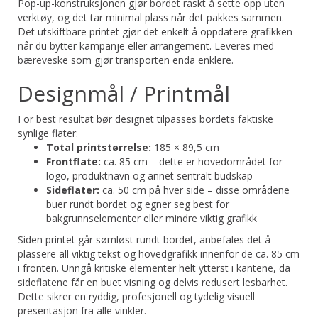
Pop-up-konstruksjonen gjør bordet raskt å sette opp uten
verktøy, og det tar minimal plass når det pakkes sammen.
Det utskiftbare printet gjør det enkelt å oppdatere grafikken
når du bytter kampanje eller arrangement. Leveres med
bæreveske som gjør transporten enda enklere.
Designmål / Printmål
For best resultat bør designet tilpasses bordets faktiske
synlige flater:
Total printstørrelse:
185 × 89,5 cm
Frontflate:
ca. 85 cm – dette er hovedområdet for
logo, produktnavn og annet sentralt budskap
Sideflater:
ca. 50 cm på hver side – disse områdene
buer rundt bordet og egner seg best for
bakgrunnselementer eller mindre viktig grafikk
Siden printet går sømløst rundt bordet, anbefales det å
plassere all viktig tekst og hovedgrafikk innenfor de ca. 85 cm
i fronten. Unngå kritiske elementer helt ytterst i kantene, da
sideflatene får en buet visning og delvis redusert lesbarhet.
Dette sikrer en ryddig, profesjonell og tydelig visuell
presentasjon fra alle vinkler.