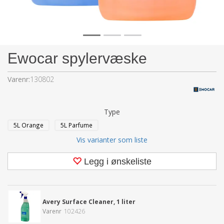
Ewocar spylervæske
Varenr:
130802
Type
5L Orange
5L Parfume
Vis varianter som liste
Legg i ønskeliste
Avery Surface Cleaner, 1 liter
Varenr
102426