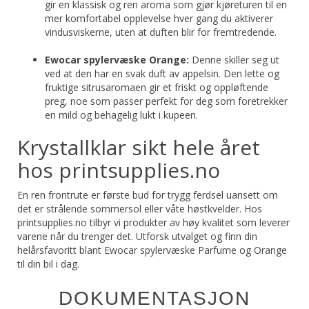
gir en klassisk og ren aroma som gjør kjøreturen til en
mer komfortabel opplevelse hver gang du aktiverer
vindusviskerne, uten at duften blir for fremtredende.
Ewocar spylervæske Orange:
Denne skiller seg ut
ved at den har en svak duft av appelsin. Den lette og
fruktige sitrusaromaen gir et friskt og oppløftende
preg, noe som passer perfekt for deg som foretrekker
en mild og behagelig lukt i kupeen.
Krystallklar sikt hele året
hos printsupplies.no
En ren frontrute er første bud for trygg ferdsel uansett om
det er strålende sommersol eller våte høstkvelder. Hos
printsupplies.no tilbyr vi produkter av høy kvalitet som leverer
varene når du trenger det. Utforsk utvalget og finn din
helårsfavoritt blant Ewocar spylervæske Parfume og Orange
til din bil i dag.
DOKUMENTASJON