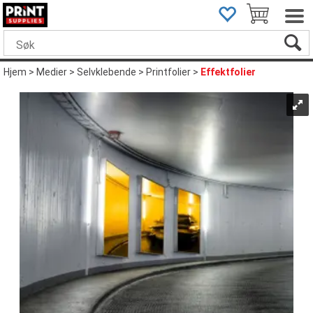
Hjem
>
Medier
>
Selvklebende
>
Printfolier
>
Effektfolier