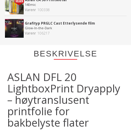
140mic
Varenr
100338
Grafityp PRGLC Cast Etterlysende film
Glow-In-the-Dark
Varenr
106217
BESKRIVELSE
ASLAN DFL 20
LightboxPrint Dryapply
– høytranslusent
printfolie for
bakbelyste flater