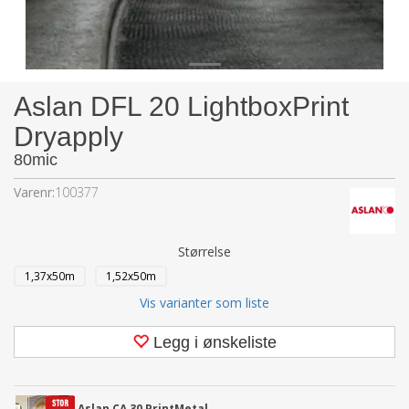
Aslan DFL 20 LightboxPrint
Dryapply
80mic
Varenr:
100377
Størrelse
1,37x50m
1,52x50m
Vis varianter som liste
Legg i ønskeliste
Aslan CA 30 PrintMetal