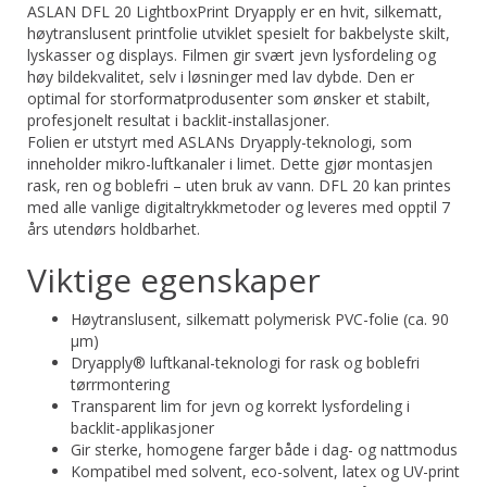
ASLAN DFL 20 LightboxPrint Dryapply er en hvit, silkematt,
høytranslusent printfolie utviklet spesielt for bakbelyste skilt,
lyskasser og displays. Filmen gir svært jevn lysfordeling og
høy bildekvalitet, selv i løsninger med lav dybde. Den er
optimal for storformatprodusenter som ønsker et stabilt,
profesjonelt resultat i backlit-installasjoner.
Folien er utstyrt med ASLANs Dryapply-teknologi, som
inneholder mikro-luftkanaler i limet. Dette gjør montasjen
rask, ren og boblefri – uten bruk av vann. DFL 20 kan printes
med alle vanlige digitaltrykkmetoder og leveres med opptil 7
års utendørs holdbarhet.
Viktige egenskaper
Høytranslusent, silkematt polymerisk PVC-folie (ca. 90
µm)
Dryapply® luftkanal-teknologi for rask og boblefri
tørrmontering
Transparent lim for jevn og korrekt lysfordeling i
backlit-applikasjoner
Gir sterke, homogene farger både i dag- og nattmodus
Kompatibel med solvent, eco-solvent, latex og UV-print