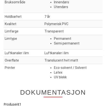
Bruksområde
Innendørs
Utendørs
Holdbarhet
7 år
Kvalitet
Polymerisk PVC
Limfarge
Transparent
Limtype
Permanent
Semi permanent
Luftkanaler i lim
Luftkanaler i lim
Overflate
Translucent hvit matt
Printer
Eco-solvent / Solvent
Latex
UV blekk
DOKUMENTASJON
Produsent1